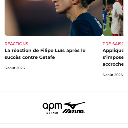
RÉACTIONS
PRÉ-SAISON
La réaction de Filipe Luís après le
Appliqué e
succès contre Getafe
s'impose f
accrocheu
6 août 2026
6 août 2026