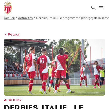
Recher
Me
Accueil
Actualités
Derbies, Italie… Le programme (chargé) de la sem
Retour
ACADEMY
DERBIES, ITALIE… LE