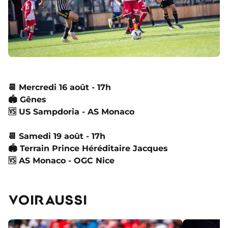
📆
Mercredi 16 août - 17h
🏟
Gênes
🆚
US Sampdoria - AS Monaco
📆
Samedi 19 août - 17h
🏟
Terrain Prince Héréditaire Jacques
🆚
AS Monaco - OGC Nice
VOIR AUSSI