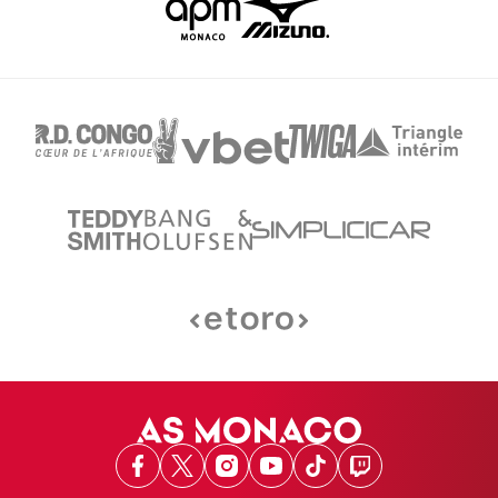
Facebook
X
Instagram
Youtube
TikTok
Twitch