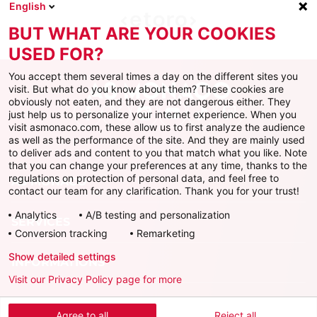
English
BUT WHAT ARE YOUR COOKIES
USED FOR?
You accept them several times a day on the different sites you
visit. But what do you know about them? These cookies are
obviously not eaten, and they are not dangerous either. They
just help us to personalize your internet experience. When you
Facebook
X
Instagram
Youtube
TikTok
Twitch
visit asmonaco.com, these allow us to first analyze the audience
as well as the performance of the site. And they are mainly used
to deliver ads and content to you that match what you like. Note
that you can change your preferences at any time, thanks to the
regulations on protection of personal data, and feel free to
AS MONACO
contact our team for any clarification. Thank you for your trust!
Analytics
A/B testing and personalization
SERVICES
Conversion tracking
Remarketing
Show detailed settings
INFORMATIONS
Visit our Privacy Policy page for more
Télécharger l'AS Monaco App
Agree to all
Reject all