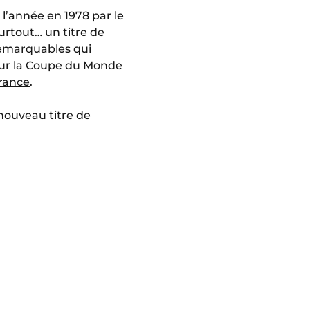
e l’année en 1978 par le
surtout…
un titre de
remarquables qui
pour la Coupe du Monde
France
.
 nouveau titre de