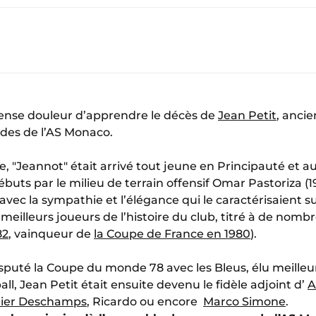
ense douleur d’apprendre le décès de
Jean Petit
, ancie
des de l’AS Monaco.
se, "Jeannot" était arrivé tout jeune en Principauté et au
buts par le milieu de terrain offensif Omar Pastoriza (1
, avec la sympathie et l’élégance qui le caractérisaient 
meilleurs joueurs de l’histoire du club, titré à de nombr
82
, vainqueur de
la Coupe de France en 1980
).
isputé la Coupe du monde 78 avec les Bleus, élu meill
l, Jean Petit était ensuite devenu le fidèle adjoint d’
A
dier Deschamps
, Ricardo ou encore
Marco Simone
.