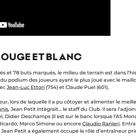
 ROUGE ET BLANC
 et 78 buts marqués, le milieu de terrain est dans l’hi
du podium des joueurs ayant le plus joué avec le maillo
vec
Jean-Luc Ettori
(754) et Claude Puel (601).
ur, lors de laquelle il a pu côtoyer et alimenter le meill
nnis
, Jean Petit intègrait… le staff du Club. Il sera l’adj
, Didier Deschamps (il est sur le banc lorsque l’AS Monac
Ricardo, Marco Simone ou encore
Claudio Ranieri
. Entr
ean Petit a également occupé le rôle d’entraîneur princ