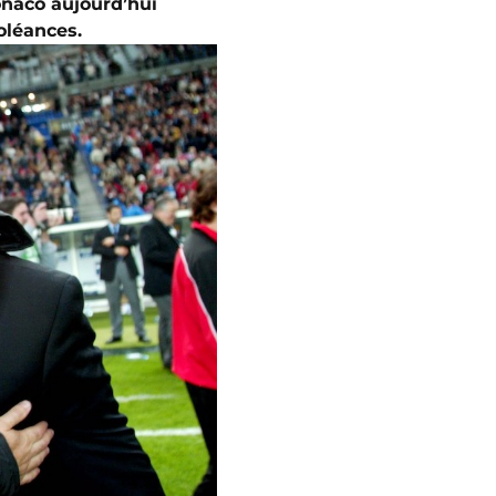
onaco aujourd’hui
doléances.