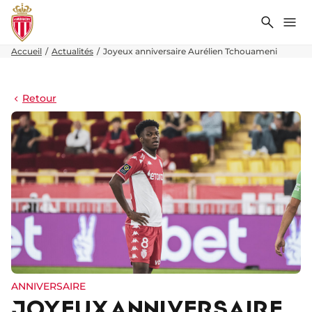
Recher
Me
Accueil
Actualités
Joyeux anniversaire Aurélien Tchouameni
Retour
ANNIVERSAIRE
JOYEUX ANNIVERSAIRE