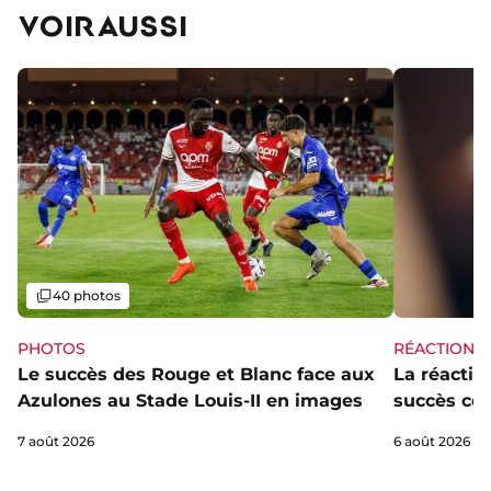
VOIR AUSSI
Galerie
40 photos
PHOTOS
RÉACTIONS
Le succès des Rouge et Blanc face aux
La réaction
Azulones au Stade Louis-II en images
succès con
7 août 2026
6 août 2026