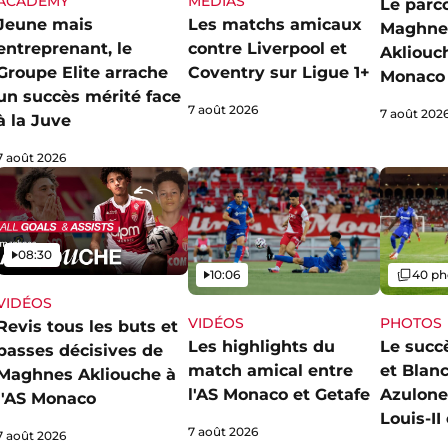
ACADEMY
MÉDIAS
Le parc
Jeune mais
Les matchs amicaux
Maghne
entreprenant, le
contre Liverpool et
Akliouch
Groupe Elite arrache
Coventry sur Ligue 1+
Monaco
un succès mérité face
7 août 2026
7 août 202
à la Juve
7 août 2026
Vidéo
08:30
Vidéo
Galerie
10:06
40 ph
VIDÉOS
VIDÉOS
PHOTOS
Revis tous les buts et
Les highlights du
Le succ
passes décisives de
match amical entre
et Blan
Maghnes Akliouche à
l'AS Monaco et Getafe
Azulone
l'AS Monaco
Louis-I
7 août 2026
7 août 2026