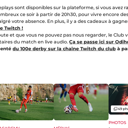
eplays sont disponibles sur la plateforme, si vous avez 
breux ce soir à partir de 20h30, pour vivre encore des
algré votre absence. En plus, il y a des cadeaux à gagn
e Twitch !
 route et que vous ne pouvez pas nous regarder, le Club 
ires du match en live audio.
Ça se passe ici sur Odih
menté
du 100e derby sur la chaîne Twitch du club
à par
Galerie
49 ph
PHOTOS