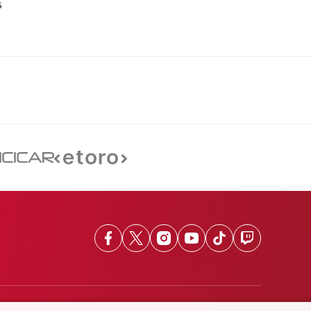
6
Facebook
X
Instagram
Youtube
TikTok
Twitch