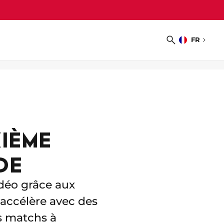
FR
Choisir
Recherche
la
langue
IÈME
DE
idéo grâce aux
 accélère avec des
s matchs à