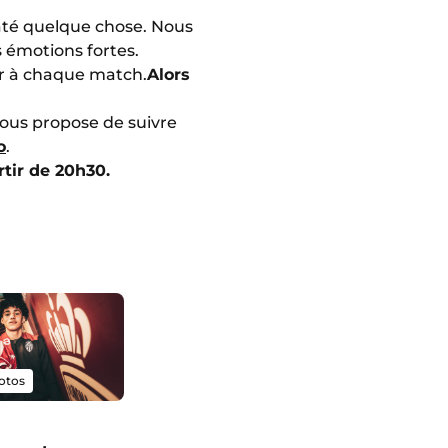
raté quelque chose. Nous
 émotions fortes.
er à chaque match.
Alors
vous propose de suivre
o
.
tir de 20h30.
otos