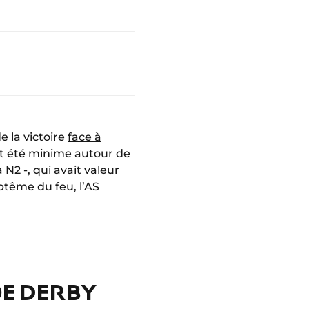
de la victoire
face à
ait été minime autour de
 N2 -, qui avait valeur
ptême du feu, l’AS
0E DERBY