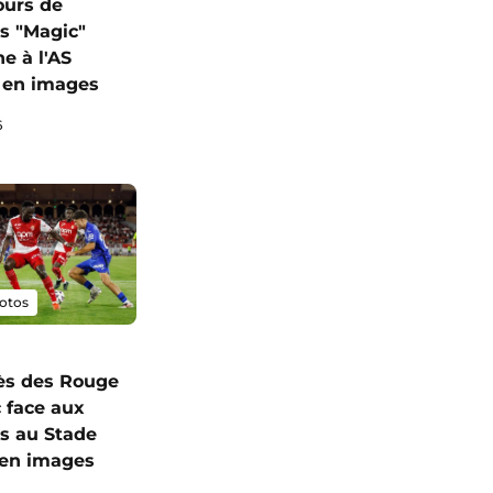
ours de
s "Magic"
e à l'AS
 en images
6
otos
ès des Rouge
c face aux
s au Stade
I en images