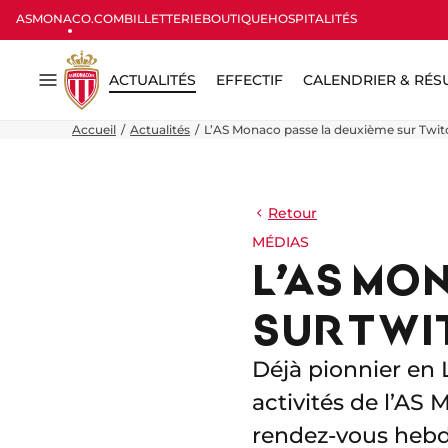
ASMONACO.COM
BILLETTERIE
BOUTIQUE
HOSPITALITÉS
ACTUALITÉS
EFFECTIF
CALENDRIER & RÉS
Menu
Accueil
Actualités
L’AS Monaco passe la deuxième sur Twitc
Retour
MÉDIAS
L’AS MO
SUR TWI
Déjà pionnier en 
activités de l’AS
rendez-vous hebd