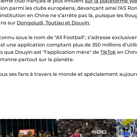
ième club français le plus influent
sur la plateforme W
ion parmi les clubs européens, devançant ainsi l'AS Ro
’institution en Chine ne s’arrête pas là, puisque les Rou
fans sur
Dongqiudi, Toutiao et Douyin
.
onnu sous le nom de "All Football", s’adresse exclusi
st une application comptant plus de 350 millions d’utilis
is que Douyin est "l’application mère" de
TikTok
en Chine
rtonne partout sur la planète.
us ses fans à travers le monde et spécialement aujourd’