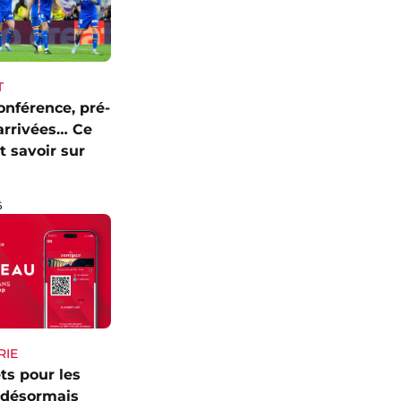
T
onférence, pré-
 arrivées… Ce
ut savoir sur
6
RIE
ets pour les
 désormais