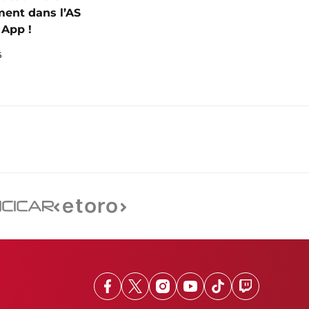
ent dans l’AS
App !
6
Facebook
X
Instagram
Youtube
TikTok
Twitch