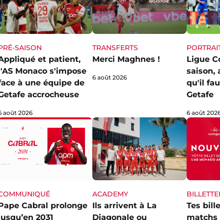
PRÉ-SAISON
TRANSFERTS
PORTRAI
Appliqué et patient,
Merci Maghnes !
Ligue C
l'AS Monaco s'impose
saison,
6 août 2026
face à une équipe de
qu'il fa
Getafe accrocheuse
Getafe
6 août 2026
6 août 202
ACADEMY
COMMUNIQUÉ
BILLETTE
Ils arrivent à La
Pape Cabral prolonge
Tes bill
Diagonale ou
jusqu’en 2031
matchs