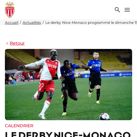
Recher
Me
Accueil
Actualités
Le derby Nice-Monaco programmé le dimanche 19
Retour
CALENDRIER
LE DERBY NICE-MONACO