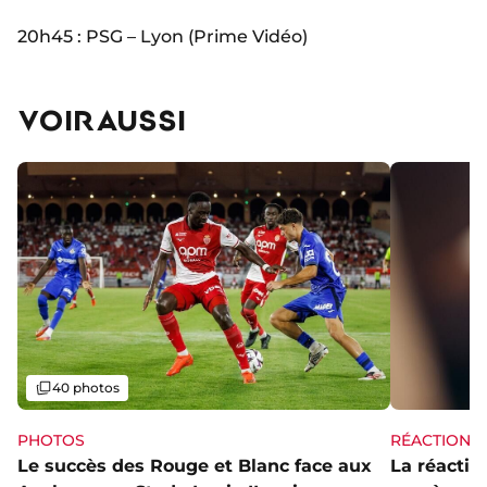
20h45 : PSG – Lyon (Prime Vidéo)
VOIR AUSSI
Galerie
40 photos
PHOTOS
RÉACTIONS
Le succès des Rouge et Blanc face aux
La réaction