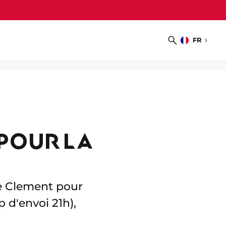
FR
Choisir
Recherche
la
langue
 POUR LA
pe Clement pour
 d'envoi 21h),