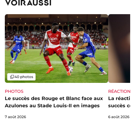
VOIR AUSSI
Galerie
40 photos
PHOTOS
RÉACTIONS
Le succès des Rouge et Blanc face aux
La réaction
Azulones au Stade Louis-II en images
succès con
7 août 2026
6 août 2026