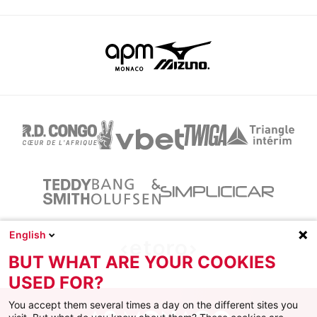
English
BUT WHAT ARE YOUR COOKIES
USED FOR?
You accept them several times a day on the different sites you