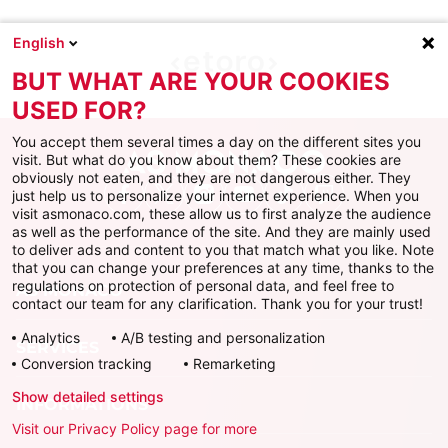
English
BUT WHAT ARE YOUR COOKIES
USED FOR?
You accept them several times a day on the different sites you
visit. But what do you know about them? These cookies are
obviously not eaten, and they are not dangerous either. They
just help us to personalize your internet experience. When you
Facebook
X
Instagram
Youtube
TikTok
Twitch
visit asmonaco.com, these allow us to first analyze the audience
as well as the performance of the site. And they are mainly used
to deliver ads and content to you that match what you like. Note
that you can change your preferences at any time, thanks to the
regulations on protection of personal data, and feel free to
AS MONACO
contact our team for any clarification. Thank you for your trust!
Analytics
A/B testing and personalization
SERVICES
Conversion tracking
Remarketing
Show detailed settings
INFORMATIONS
Visit our Privacy Policy page for more