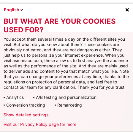
English
BUT WHAT ARE YOUR COOKIES
USED FOR?
You accept them several times a day on the different sites you
visit. But what do you know about them? These cookies are
obviously not eaten, and they are not dangerous either. They
just help us to personalize your internet experience. When you
Facebook
X
Instagram
Youtube
TikTok
Twitch
visit asmonaco.com, these allow us to first analyze the audience
as well as the performance of the site. And they are mainly used
to deliver ads and content to you that match what you like. Note
that you can change your preferences at any time, thanks to the
regulations on protection of personal data, and feel free to
AS MONACO
contact our team for any clarification. Thank you for your trust!
Analytics
A/B testing and personalization
SERVICES
Conversion tracking
Remarketing
Show detailed settings
INFORMATIONS
Visit our Privacy Policy page for more