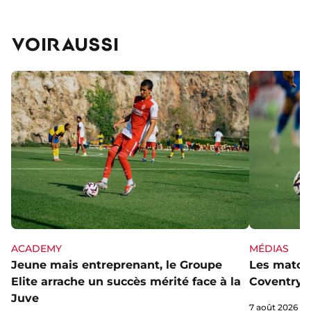
VOIR AUSSI
ACADEMY
MÉDIAS
Jeune mais entreprenant, le Groupe
Les matchs
Elite arrache un succès mérité face à la
Coventry s
Juve
7 août 2026