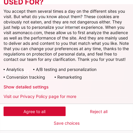
USED FOR?
You accept them several times a day on the different sites you
visit. But what do you know about them? These cookies are
obviously not eaten, and they are not dangerous either. They
just help us to personalize your internet experience. When you
Facebook
X
Instagram
Youtube
TikTok
Twitch
visit asmonaco.com, these allow us to first analyze the audience
as well as the performance of the site. And they are mainly used
to deliver ads and content to you that match what you like. Note
that you can change your preferences at any time, thanks to the
regulations on protection of personal data, and feel free to
AS MONACO
contact our team for any clarification. Thank you for your trust!
Analytics
A/B testing and personalization
SERVICES
Conversion tracking
Remarketing
Show detailed settings
INFORMATIONS
Visit our Privacy Policy page for more
Télécharger l'AS Monaco App
Agree to all
Reject all
Save choices