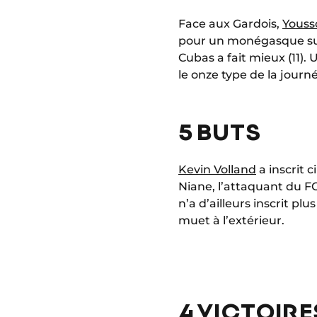
Face aux Gardois,
Youss
pour un monégasque sur 
Cubas a fait mieux (11).
le onze type de la journée
5 BUTS
Kevin Volland
a inscrit 
Niane, l’attaquant du F
n’a d’ailleurs inscrit p
muet à l’extérieur.
4 VICTOIRE