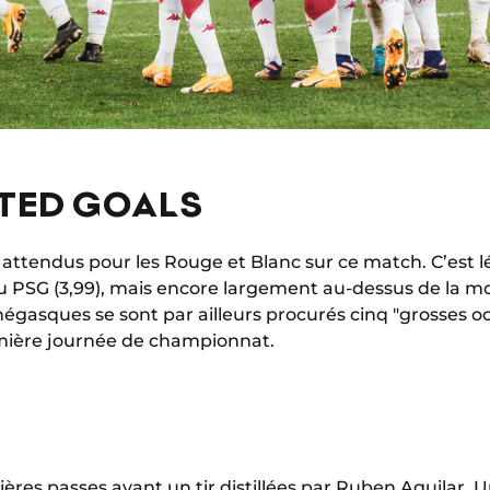
CTED GOALS
 attendus pour les Rouge et Blanc sur ce match. C’est
 au PSG (3,99), mais encore largement au-dessus de la 
négasques se sont par ailleurs procurés cinq "grosses oc
mière journée de championnat.
ères passes avant un tir distillées par
Ruben Aguilar
. U