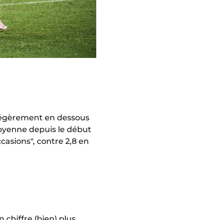
 légèrement en dessous
moyenne depuis le début
casions", contre 2,8 en
n chiffre (bien) plus