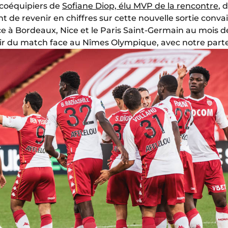
 coéquipiers de
Sofiane Diop, élu MVP de la rencontre
, 
nt de revenir en chiffres sur cette nouvelle sortie conva
ce à Bordeaux, Nice et le Paris Saint-Germain au mois 
tenir du match face au Nîmes Olympique, avec notre part