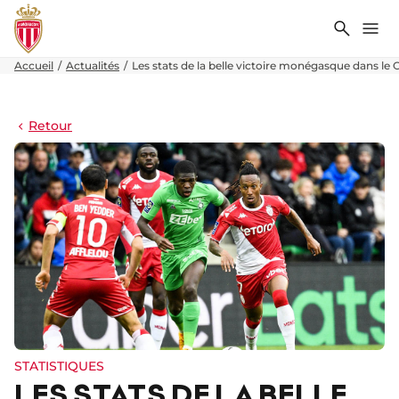
Recher
Me
Accueil
Actualités
Les stats de la belle victoire monégasque dans le
Retour
STATISTIQUES
LES STATS DE LA BELLE