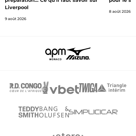
préparation… Ce qu'il faut savoir sur
pour le st
Liverpool
8 août 2026
9 août 2026