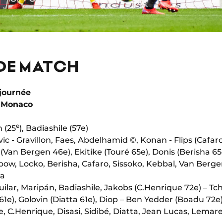
 DE MATCH
 journée
S Monaco
e
n (25
), Badiashile (57e)
ic - Gravillon, Faes, Abdelhamid ©, Konan - Flips (Cafa
Van Bergen 46e), Ekitike (Touré 65e), Donis (Berisha 65
bow, Locko, Berisha, Cafaro, Sissoko, Kebbal, Van Berge
ia
uilar, Maripán, Badiashile, Jakobs (C.Henrique 72e) – T
61e), Golovin (Diatta 61e), Diop – Ben Yedder (Boadu 72e
 C.Henrique, Disasi, Sidibé, Diatta, Jean Lucas, Lemar