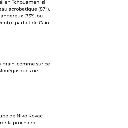
rélien Tchouameni si
e
seau acrobatique (87
),
e
dangereux (73
), ou
entre parfait de Caio
au grain, comme sur ce
s Monégasques ne
oupe de Niko Kovac
rer la prochaine