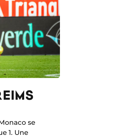
REIMS
S Monaco se
ue 1. Une