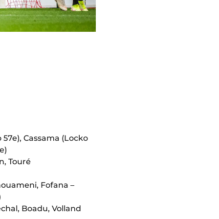
ro 57e), Cassama (Locko
e)
n, Touré
chouameni, Fofana –
)
echal, Boadu, Volland