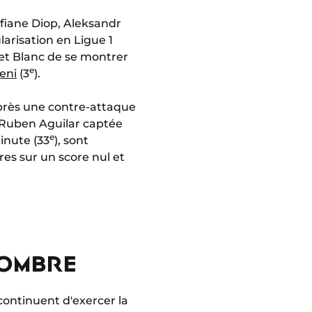
ofiane Diop, Aleksandr
larisation en Ligue 1
et Blanc de se montrer
e
eni
(3
).
après une contre-attaque
e Ruben Aguilar captée
e
inute (33
), sont
res sur un score nul et
NOMBRE
continuent d'exercer la