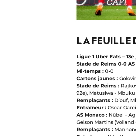
LA FEUILLE
Ligue 1 Uber Eats – 13e
Stade de Reims 0-0 A
Mi-temps :
0-0
Cartons jaunes :
Golovi
Stade de Reims :
Rajkov
92e), Matusiwa - Mbuku (
Remplaçants :
Diouf, M
Entraîneur :
Oscar Garc
AS Monaco :
Nübel – Ag
Gelson Martins (Volland 
Remplaçants :
Mannone,