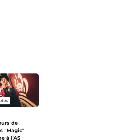
otos
ours de
s "Magic"
e à l'AS