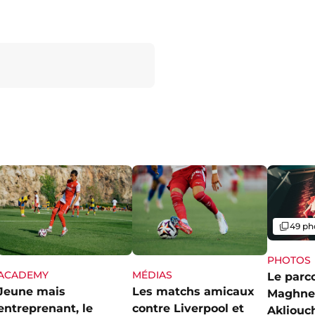
Galerie
49 ph
PHOTOS
ACADEMY
MÉDIAS
Le parc
Jeune mais
Les matchs amicaux
Maghne
entreprenant, le
contre Liverpool et
Akliouch