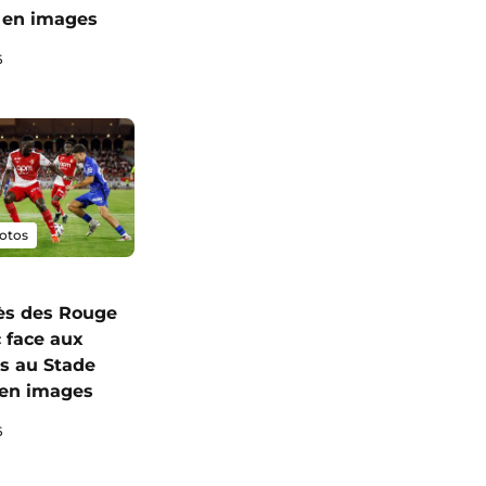
 en images
6
otos
ès des Rouge
c face aux
s au Stade
I en images
6