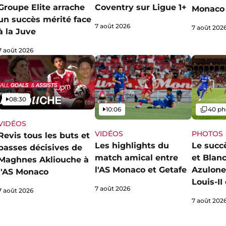
Groupe Elite arrache
Coventry sur Ligue 1+
Monaco
un succès mérité face
7 août 2026
7 août 202
à la Juve
7 août 2026
Vidéo
08:30
Vidéo
Galerie
10:06
40 ph
VIDÉOS
VIDÉOS
PHOTOS
Revis tous les buts et
Les highlights du
Le succ
passes décisives de
match amical entre
et Blan
Maghnes Akliouche à
l'AS Monaco et Getafe
Azulone
l'AS Monaco
Louis-I
7 août 2026
7 août 2026
7 août 202