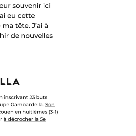
ur souvenir ici
’ai eu cette
 ma tête. J’ai à
hir de nouvelles
ELLA
en inscrivant 23 buts
Coupe Gambardella.
Son
 Rouen
en huitièmes (3-1)
er
à décrocher la 5e