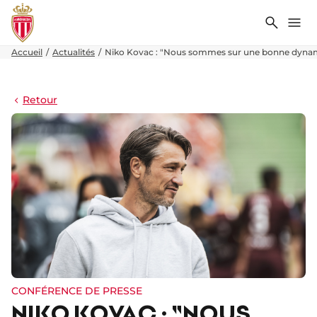
Recher
Me
Accueil
Actualités
Niko Kovac : "Nous sommes sur une bonne dyna
Retour
CONFÉRENCE DE PRESSE
NIKO KOVAC : "NOUS