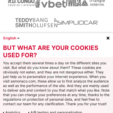
English
BUT WHAT ARE YOUR COOKIES
USED FOR?
You accept them several times a day on the different sites you
visit. But what do you know about them? These cookies are
obviously not eaten, and they are not dangerous either. They
just help us to personalize your internet experience. When you
Facebook
X
Instagram
Youtube
TikTok
Twitch
visit asmonaco.com, these allow us to first analyze the audience
as well as the performance of the site. And they are mainly used
to deliver ads and content to you that match what you like. Note
that you can change your preferences at any time, thanks to the
regulations on protection of personal data, and feel free to
AS MONACO
contact our team for any clarification. Thank you for your trust!
Analytics
A/B testing and personalization