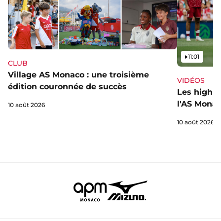
Vidéo
11:01
CLUB
Village AS Monaco : une troisième
VIDÉOS
édition couronnée de succès
Les highli
l'AS Monac
10 août 2026
10 août 2026