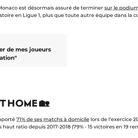
AS Monaco est désormais assuré de terminer
sur le podiu
histoire en Ligue 1, plus que toute autre équipe dans la 
fier de mes joueurs
cation"
T HOME 🏡
mporté
71% de ses matchs à domicile
lors de l’exercice 2
us haut ratio depuis 2017-2018 (79% - 15 victoires en 19 re