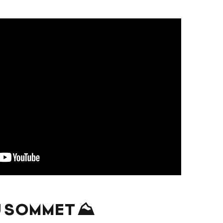
 SOMMET ⛰️