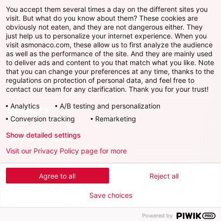
You accept them several times a day on the different sites you
visit. But what do you know about them? These cookies are
obviously not eaten, and they are not dangerous either. They
just help us to personalize your internet experience. When you
Facebook
X
Instagram
Youtube
TikTok
Twitch
visit asmonaco.com, these allow us to first analyze the audience
as well as the performance of the site. And they are mainly used
to deliver ads and content to you that match what you like. Note
that you can change your preferences at any time, thanks to the
regulations on protection of personal data, and feel free to
AS MONACO
contact our team for any clarification. Thank you for your trust!
Analytics
A/B testing and personalization
SERVICES
Conversion tracking
Remarketing
Show detailed settings
INFORMATIONS
Visit our Privacy Policy page for more
Télécharger l'AS Monaco App
Agree to all
Reject all
Save choices
Powered by