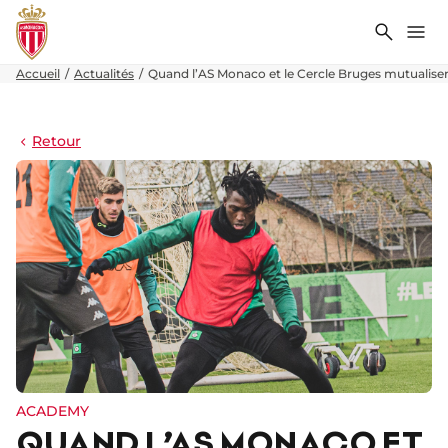
Recher
Me
Accueil
Actualités
Quand l’AS Monaco et le Cercle Bruges mutualise
Retour
ACADEMY
QUAND L’AS MONACO ET