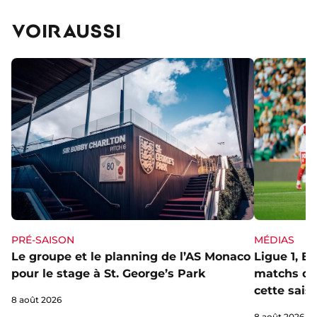
VOIR AUSSI
PRÉ-SAISON
MÉDIAS
Le groupe et le planning de l’AS Monaco
Ligue 1, E
pour le stage à St. George’s Park
matchs de 
cette sais
8 août 2026
8 août 2026