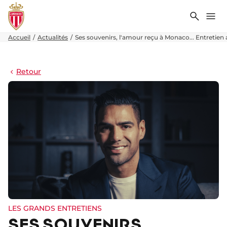
Recher
Me
Accueil
Actualités
Ses souvenirs, l'amour reçu à Monaco... Entretien
Retour
LES GRANDS ENTRETIENS
SES SOUVENIRS,