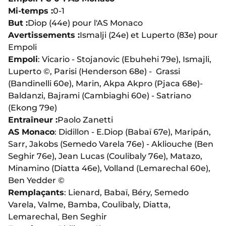
Mi-temps :
0-1
But :
Diop (44e) pour l'AS Monaco
Avertissements :
Ismalji (24e) et Luperto (83e) pour
Empoli
Empoli
: Vicario - Stojanovic (Ebuhehi 79e), Ismajli,
Luperto ©, Parisi (Henderson 68e) - Grassi
(Bandinelli 60e), Marin, Akpa Akpro (Pjaca 68e)-
Baldanzi, Bajrami (Cambiaghi 60e) - Satriano
(Ekong 79e)
Entraîneur :
Paolo Zanetti
AS Monaco
: Didillon - E.Diop (Babaï 67e), Maripán,
Sarr, Jakobs (Semedo Varela 76e) - Akliouche (Ben
Seghir 76e), Jean Lucas (Coulibaly 76e), Matazo,
Minamino (Diatta 46e), Volland (Lemarechal 60e),
Ben Yedder ©
Remplaçants
: Lienard, Babaï, Béry, Semedo
Varela, Valme, Bamba, Coulibaly, Diatta,
Lemarechal, Ben Seghir