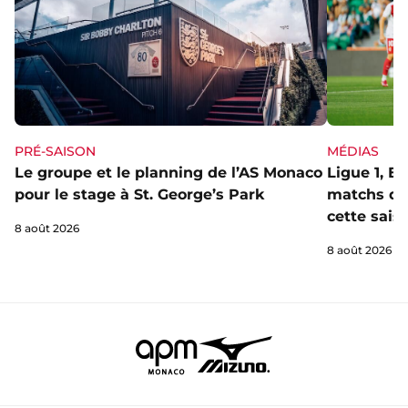
PRÉ-SAISON
MÉDIAS
Le groupe et le planning de l’AS Monaco
Ligue 1, E
pour le stage à St. George’s Park
matchs de 
cette sais
8 août 2026
8 août 2026