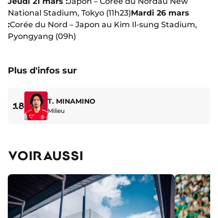
Jeudi 21 mars :
Japon – Corée du Nord
au New
National Stadium
, Tokyo (11h23)
Mardi 26 mars
:
Corée du Nord – Japon
au Kim Il-sung Stadium
,
Pyongyang (09h)
Plus d'infos sur
T. MINAMINO
18
Milieu
VOIR AUSSI