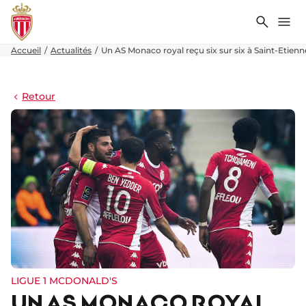
Recher
Me
Accueil
Actualités
Un AS Monaco royal reçu six sur six à Saint-Etienne
Retour
LIGUE 1 MCDONALD'S
UN AS MONACO ROYAL