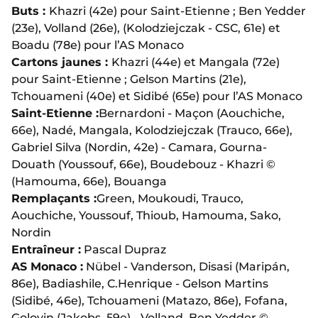
Buts :
Khazri (42e) pour Saint-Etienne ; Ben Yedder
(23e), Volland (26e), (Kolodziejczak - CSC, 61e) et
Boadu (78e) pour l’AS Monaco
Cartons jaunes :
Khazri (44e) et Mangala (72e)
pour Saint-Etienne ; Gelson Martins (21e),
Tchouameni (40e) et Sidibé (65e) pour l’AS Monaco
Saint-Etienne :
Bernardoni - Maçon (Aouchiche,
66e), Nadé, Mangala, Kolodziejczak (Trauco, 66e),
Gabriel Silva (Nordin, 42e) - Camara, Gourna-
Douath (Youssouf, 66e), Boudebouz - Khazri ©
(Hamouma, 66e), Bouanga
Remplaçants :
Green, Moukoudi, Trauco,
Aouchiche, Youssouf, Thioub, Hamouma, Sako,
Nordin
Entraîneur :
Pascal Dupraz
AS Monaco :
Nübel - Vanderson, Disasi (Maripán,
86e), Badiashile, C.Henrique - Gelson Martins
(Sidibé, 46e), Tchouameni (Matazo, 86e), Fofana,
Golovin (Jakobs, 59e) - Volland, Ben Yedder ©