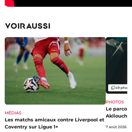
VOIR AUSSI
Galerie
49 photo
PHOTOS
Le parcou
MÉDIAS
Akliouche
Les matchs amicaux contre Liverpool et
Coventry sur Ligue 1+
7 août 2026