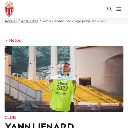
Recher
Me
Accueil
Actualités
Yann Lienard prolonge jusqu’en 2027
Retour
CLUB
YANN LIENARD