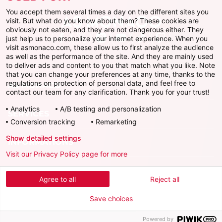
You accept them several times a day on the different sites you
visit. But what do you know about them? These cookies are
obviously not eaten, and they are not dangerous either. They
just help us to personalize your internet experience. When you
Facebook
X
Instagram
Youtube
TikTok
Twitch
visit asmonaco.com, these allow us to first analyze the audience
as well as the performance of the site. And they are mainly used
to deliver ads and content to you that match what you like. Note
that you can change your preferences at any time, thanks to the
regulations on protection of personal data, and feel free to
AS MONACO
contact our team for any clarification. Thank you for your trust!
Analytics
A/B testing and personalization
SERVICES
Conversion tracking
Remarketing
Show detailed settings
INFORMATIONS
Visit our Privacy Policy page for more
Télécharger l'AS Monaco App
Agree to all
Reject all
Save choices
Powered by