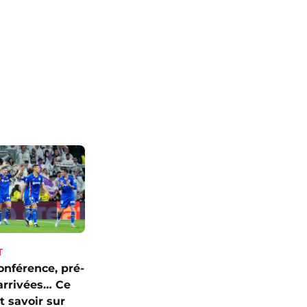
T
onférence, pré-
 arrivées… Ce
ut savoir sur