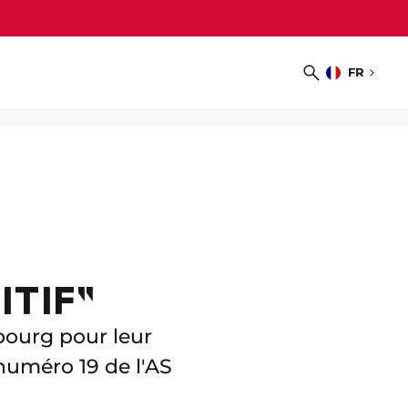
FR
Choisir
Recherche
la
langue
ITIF"
sbourg pour leur
numéro 19 de l'AS