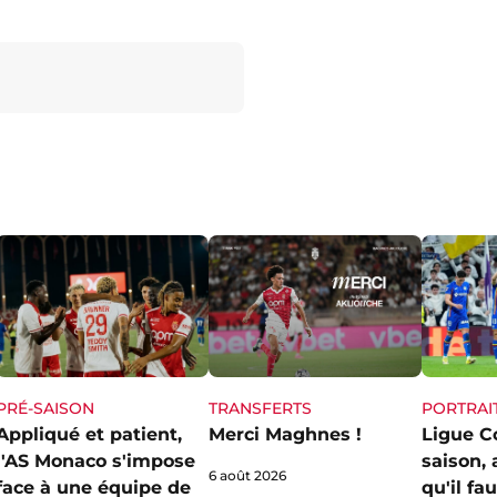
PRÉ-SAISON
TRANSFERTS
PORTRAI
Appliqué et patient,
Merci Maghnes !
Ligue C
l'AS Monaco s'impose
saison,
6 août 2026
face à une équipe de
qu'il fa