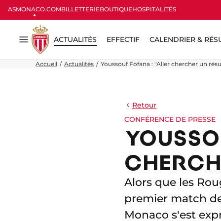
ASMONACO.COM
BILLETTERIE
BOUTIQUE
HOSPITALITÉS
ACTUALITÉS
EFFECTIF
CALENDRIER & RÉS
Menu
Accueil
Actualités
Youssouf Fofana : "Aller chercher un résul
Retour
CONFÉRENCE DE PRESSE
YOUSSOU
CHERCHE
Alors que les Rou
premier match de
Monaco s'est expr