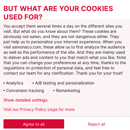
BUT WHAT ARE YOUR COOKIES
USED FOR?
You accept them several times a day on the different sites you
visit. But what do you know about them? These cookies are
obviously not eaten, and they are not dangerous either. They
just help us to personalize your internet experience. When you
Facebook
X
Instagram
Youtube
TikTok
Twitch
visit asmonaco.com, these allow us to first analyze the audience
as well as the performance of the site. And they are mainly used
to deliver ads and content to you that match what you like. Note
that you can change your preferences at any time, thanks to the
regulations on protection of personal data, and feel free to
AS MONACO
contact our team for any clarification. Thank you for your trust!
Analytics
A/B testing and personalization
SERVICES
Conversion tracking
Remarketing
Show detailed settings
INFORMATIONS
Visit our Privacy Policy page for more
Télécharger l'AS Monaco App
Agree to all
Reject all