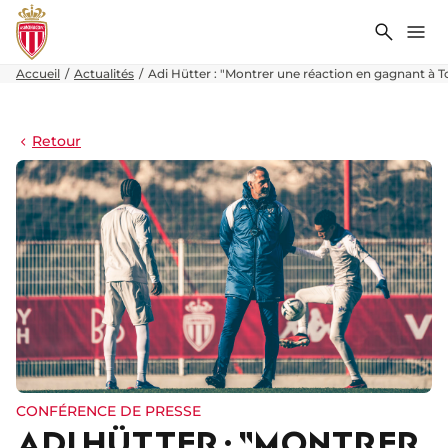
Recher
Me
Accueil
Actualités
Adi Hütter : "Montrer une réaction en gagnant à 
Retour
CONFÉRENCE DE PRESSE
ADI HÜTTER : "MONTRER