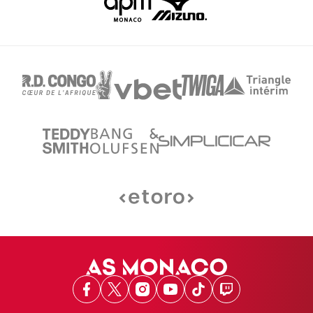
Facebook
X
Instagram
Youtube
TikTok
Twitch