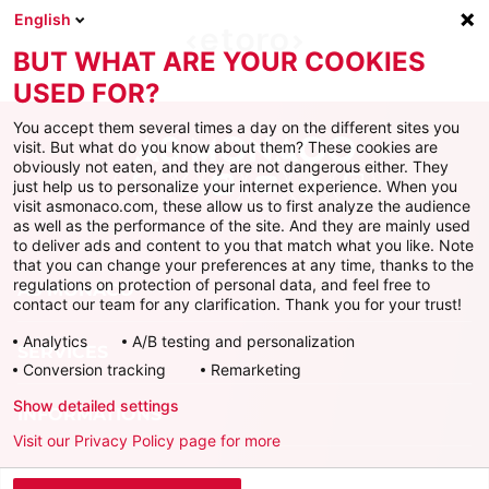
English
BUT WHAT ARE YOUR COOKIES
USED FOR?
You accept them several times a day on the different sites you
visit. But what do you know about them? These cookies are
obviously not eaten, and they are not dangerous either. They
just help us to personalize your internet experience. When you
Facebook
X
Instagram
Youtube
TikTok
Twitch
visit asmonaco.com, these allow us to first analyze the audience
as well as the performance of the site. And they are mainly used
to deliver ads and content to you that match what you like. Note
that you can change your preferences at any time, thanks to the
regulations on protection of personal data, and feel free to
AS MONACO
contact our team for any clarification. Thank you for your trust!
Analytics
A/B testing and personalization
SERVICES
Conversion tracking
Remarketing
Show detailed settings
INFORMATIONS
Visit our Privacy Policy page for more