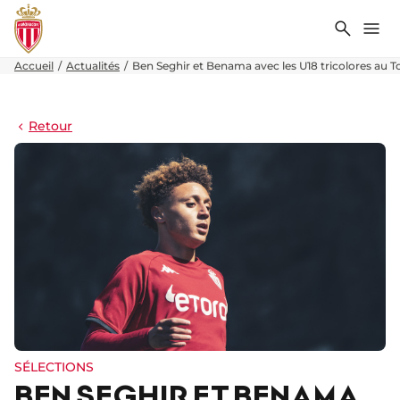
Recher
Me
Accueil
Actualités
Ben Seghir et Benama avec les U18 tricolores au 
Retour
SÉLECTIONS
BEN SEGHIR ET BENAMA