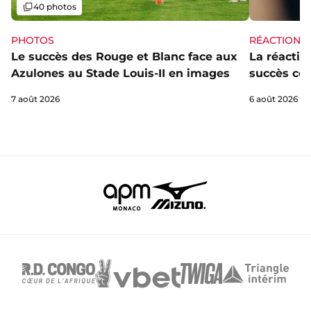
Galerie
40 photos
PHOTOS
RÉACTIONS
Le succès des Rouge et Blanc face aux
La réaction
Azulones au Stade Louis-II en images
succès con
7 août 2026
6 août 2026