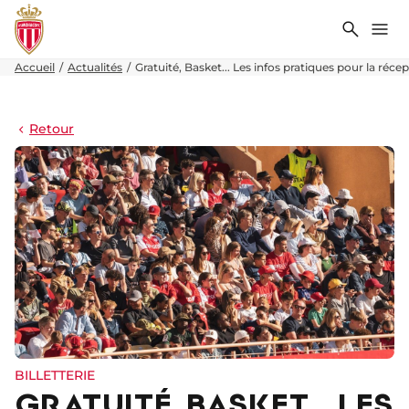
Recher
Me
Accueil
Actualités
Gratuité, Basket... Les infos pratiques pour la réce
Retour
BILLETTERIE
GRATUITÉ, BASKET... LES