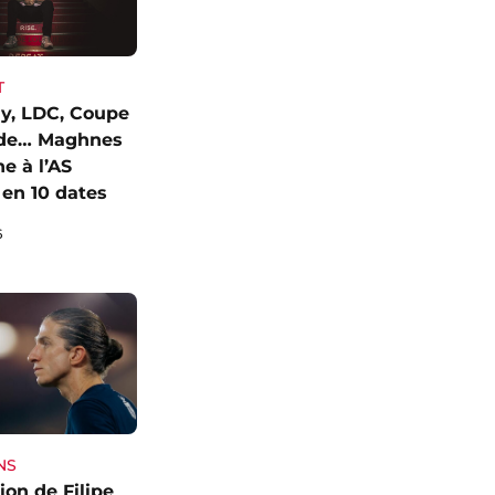
T
y, LDC, Coupe
de… Maghnes
e à l’AS
en 10 dates
6
NS
ion de Filipe