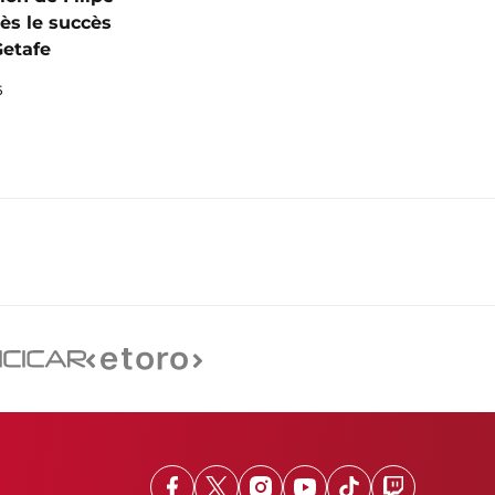
ès le succès
Getafe
6