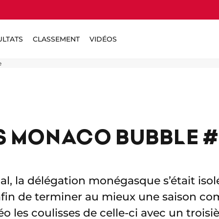
ULTATS
CLASSEMENT
VIDÉOS
e
AS MONACO BUBBLE #3
nal, la délégation monégasque s’était iso
fin de terminer au mieux une saison com
o les coulisses de celle-ci avec un troisi