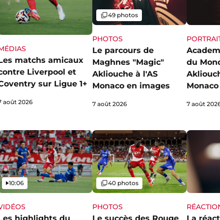
Galerie
49 photos
PHOTOS
PORTRAI
MÉDIAS
Le parcours de
Academ
Les matchs amicaux
Maghnes "Magic"
du Mon
contre Liverpool et
Akliouche à l'AS
Akliouch
Coventry sur Ligue 1+
Monaco en images
Monaco 
7 août 2026
7 août 2026
7 août 202
Vidéo
Galerie
10:06
40 photos
VIDÉOS
PHOTOS
RÉACTIO
Les highlights du
Le succès des Rouge
La réact