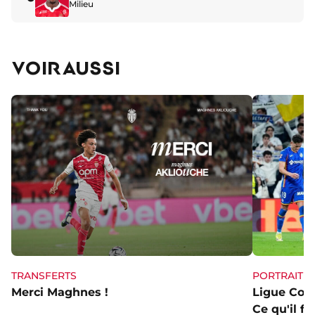
Milieu
VOIR AUSSI
TRANSFERTS
PORTRAIT
Merci Maghnes !
Ligue Conf
Ce qu'il fa