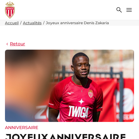
Recher
Me
Accueil
Actualités
Joyeux anniversaire Denis Zakaria
Retour
ANNIVERSAIRE
JOYEUX ANNIVERSAIRE