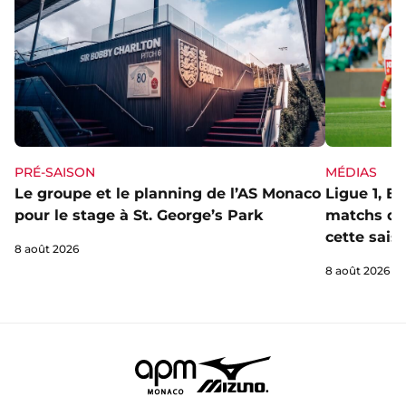
PRÉ-SAISON
MÉDIAS
Le groupe et le planning de l’AS Monaco
Ligue 1, E
pour le stage à St. George’s Park
matchs de 
cette sais
8 août 2026
8 août 2026