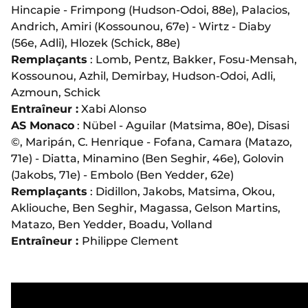
Hincapie - Frimpong (Hudson-Odoi, 88e), Palacios,
Andrich, Amiri (Kossounou, 67e) - Wirtz - Diaby
(56e, Adli), Hlozek (Schick, 88e)
Remplaçants
: Lomb, Pentz, Bakker, Fosu-Mensah,
Kossounou, Azhil, Demirbay, Hudson-Odoi, Adli,
Azmoun, Schick
Entraîneur :
Xabi Alonso
AS Monaco
:
Nübel - Aguilar (Matsima, 80e), Disasi
©, Maripán, C. Henrique - Fofana, Camara (Matazo,
71e) - Diatta, Minamino (Ben Seghir, 46e), Golovin
(Jakobs, 71e) - Embolo (Ben Yedder, 62e)
Remplaçants
:
Didillon, Jakobs, Matsima, Okou,
Akliouche, Ben Seghir, Magassa, Gelson Martins,
Matazo, Ben Yedder, Boadu, Volland
Entraîneur :
Philippe Clement