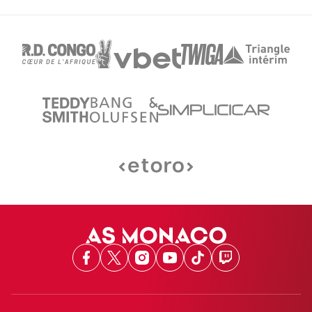
Facebook
X
Instagram
Youtube
TikTok
Twitch