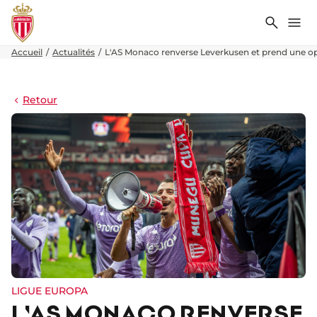
Recher
Me
Accueil
Actualités
L'AS Monaco renverse Leverkusen et prend une opt
Retour
LIGUE EUROPA
L'AS MONACO RENVERSE