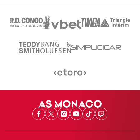
Facebook
X
Instagram
Youtube
TikTok
Twitch