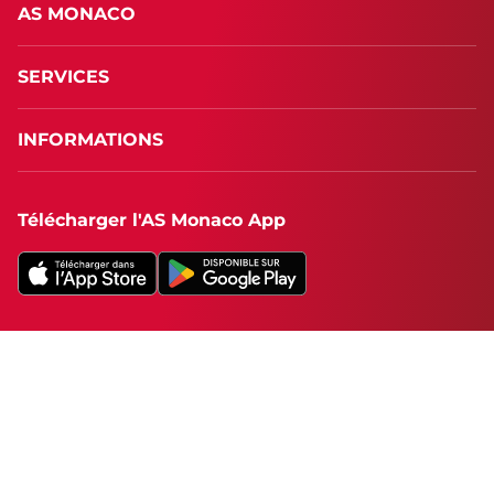
AS MONACO
SERVICES
INFORMATIONS
Télécharger l'AS Monaco App