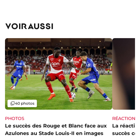
VOIR AUSSI
Galerie
40 photos
PHOTOS
RÉACTIONS
Le succès des Rouge et Blanc face aux
La réaction
Azulones au Stade Louis-II en images
succès con