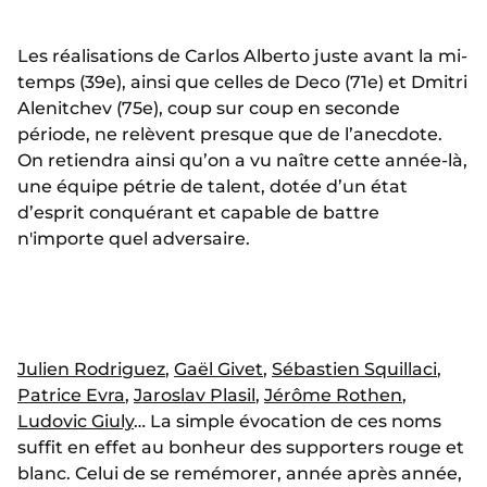
Les réalisations de Carlos Alberto juste avant la mi-
temps (39e), ainsi que celles de Deco (71e) et Dmitri
Alenitchev (75e), coup sur coup en seconde
période, ne relèvent presque que de l’anecdote.
On retiendra ainsi qu’on a vu naître cette année-là,
une équipe pétrie de talent, dotée d’un état
d’esprit conquérant et capable de battre
n'importe quel adversaire.
Julien Rodriguez
,
Gaël Givet
,
Sébastien Squillaci
,
Patrice Evra
,
Jaroslav Plasil
,
Jérôme Rothen
,
Ludovic Giuly
… La simple évocation de ces noms
suffit en effet au bonheur des supporters rouge et
blanc. Celui de se remémorer, année après année,