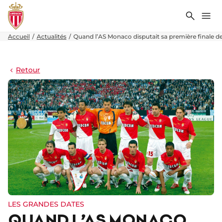
Recher
Me
Accueil
Actualités
Quand l’AS Monaco disputait sa première finale 
Retour
LES GRANDES DATES
QUAND L’AS MONACO