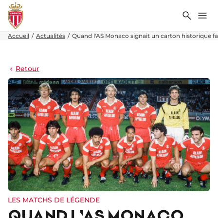
Recher
Me
Accueil
Actualités
Quand l'AS Monaco signait un carton historique f
Retour
LES MATCHS DE LÉGENDE
QUAND L'AS MONACO