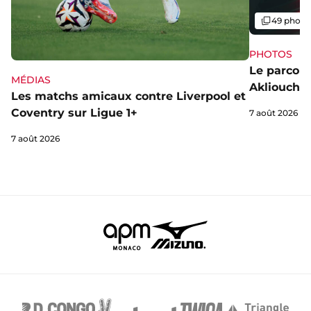
Galerie
49 photo
PHOTOS
Le parcou
MÉDIAS
Akliouche
Les matchs amicaux contre Liverpool et
Coventry sur Ligue 1+
7 août 2026
7 août 2026