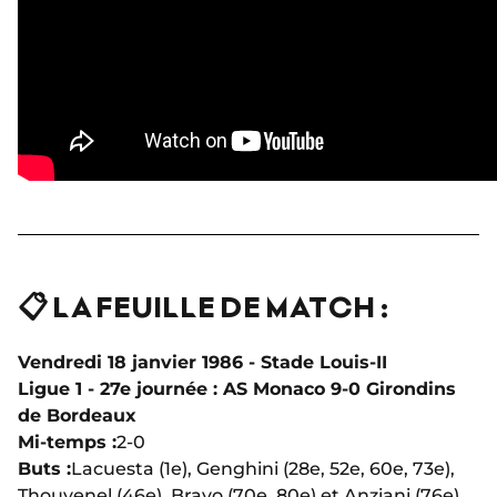
📋 LA FEUILLE DE MATCH :
Vendredi 18 janvier 1986 - Stade Louis-II
Ligue 1 - 27e journée :
AS Monaco 9-0 Girondins
de Bordeaux
Mi-temps :
2-0
Buts :
Lacuesta (1e), Genghini (28e, 52e, 60e, 73e),
Thouvenel (46e), Bravo (70e, 80e) et Anziani (76e)