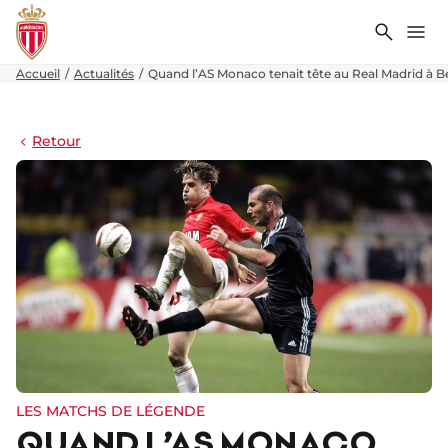
Recher
Me
Accueil
Actualités
Quand l’AS Monaco tenait tête au Real Madrid à 
Retour
LES MATCHS DE LÉGENDE
QUAND L’AS MONACO