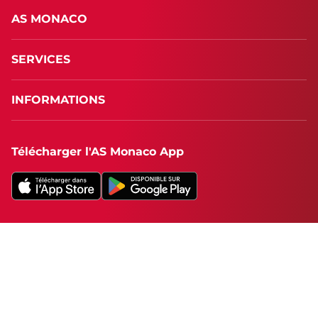
AS MONACO
SERVICES
INFORMATIONS
Télécharger l'AS Monaco App