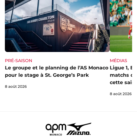
PRÉ-SAISON
MÉDIAS
Le groupe et le planning de l’AS Monaco
Ligue 1, E
pour le stage à St. George’s Park
matchs de 
cette sais
8 août 2026
8 août 2026