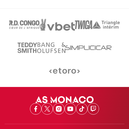
Facebook
X
Instagram
Youtube
TikTok
Twitch