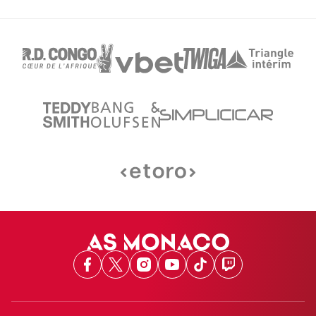
Facebook
X
Instagram
Youtube
TikTok
Twitch