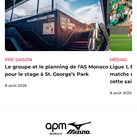
PRÉ-SAISON
MÉDIAS
Le groupe et le planning de l’AS Monaco
Ligue 1, E
pour le stage à St. George’s Park
matchs de 
cette sais
8 août 2026
8 août 2026