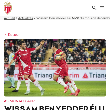
Recher
Me
Accueil
Actualités
Wissam Ben Yedder élu MVP du mois de décemb
Retour
AS MONACO APP
WISSAM BEN YEDDER ÉLU