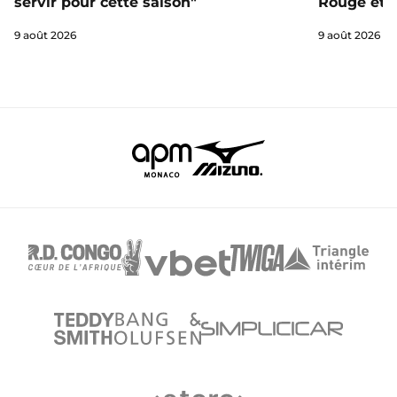
servir pour cette saison"
Rouge et B
9 août 2026
9 août 2026