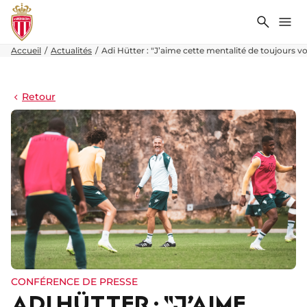
Recher
Me
Accueil
Actualités
Adi Hütter : "J’aime cette mentalité de toujours v
Retour
CONFÉRENCE DE PRESSE
ADI HÜTTER : "J’AIME