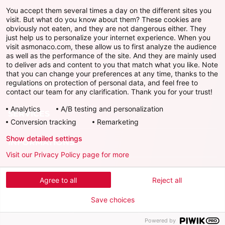
You accept them several times a day on the different sites you
visit. But what do you know about them? These cookies are
obviously not eaten, and they are not dangerous either. They
just help us to personalize your internet experience. When you
Facebook
X
Instagram
Youtube
TikTok
Twitch
visit asmonaco.com, these allow us to first analyze the audience
as well as the performance of the site. And they are mainly used
to deliver ads and content to you that match what you like. Note
that you can change your preferences at any time, thanks to the
regulations on protection of personal data, and feel free to
AS MONACO
contact our team for any clarification. Thank you for your trust!
Analytics
A/B testing and personalization
SERVICES
Conversion tracking
Remarketing
Show detailed settings
INFORMATIONS
Visit our Privacy Policy page for more
Télécharger l'AS Monaco App
Agree to all
Reject all
Save choices
Powered by