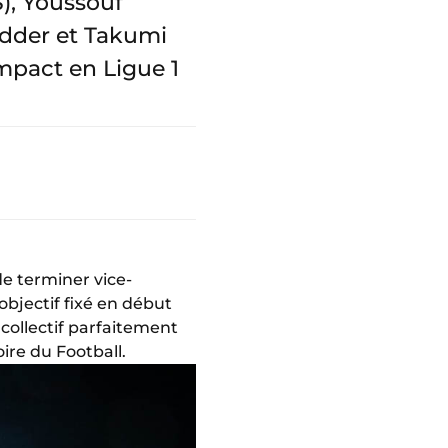
S), Youssouf
edder et Takumi
impact en Ligue 1
de terminer vice-
 objectif fixé en début
collectif parfaitement
ire du Football.