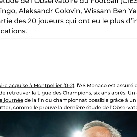
 étude de l’Observatoire du Football (CIE
 Singo, Aleksandr Golovin, Wissam Ben Y
tie des 20 joueurs qui ont eu le plus d’
ications.
oire acquise à Montpellier (0-2)
, l’AS Monaco est assuré 
de retrouver
la Ligue des Champions, six ans après
. Un
ne journée
de la fin du championnat possible grâce à un 
ütter, comme le prouve la dernière étude de l’Observato