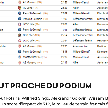
UT PROCHE DU PODIUM
ouf Fofana
,
Wilfried Singo
,
Aleksandr Golovin
,
Wissam B
 un score d’impact de 71.2, le milieu de terrain français