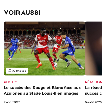
VOIR AUSSI
Galerie
40 photos
PHOTOS
RÉACTIONS
Le succès des Rouge et Blanc face aux
La réaction
Azulones au Stade Louis-II en images
succès con
7 août 2026
6 août 2026