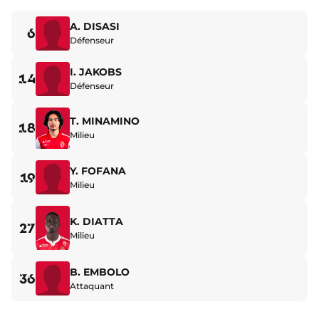
A. DISASI
6
Défenseur
I. JAKOBS
14
Défenseur
T. MINAMINO
18
Milieu
Y. FOFANA
19
Milieu
K. DIATTA
27
Milieu
B. EMBOLO
36
Attaquant