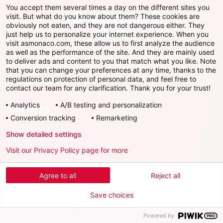
You accept them several times a day on the different sites you
visit. But what do you know about them? These cookies are
obviously not eaten, and they are not dangerous either. They
just help us to personalize your internet experience. When you
Facebook
X
Instagram
Youtube
TikTok
Twitch
visit asmonaco.com, these allow us to first analyze the audience
as well as the performance of the site. And they are mainly used
to deliver ads and content to you that match what you like. Note
that you can change your preferences at any time, thanks to the
regulations on protection of personal data, and feel free to
AS MONACO
contact our team for any clarification. Thank you for your trust!
Analytics
A/B testing and personalization
SERVICES
Conversion tracking
Remarketing
Show detailed settings
INFORMATIONS
Visit our Privacy Policy page for more
Télécharger l'AS Monaco App
Agree to all
Reject all
Save choices
Powered by