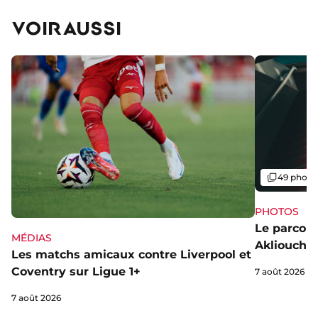
VOIR AUSSI
Galerie
49 photo
PHOTOS
Le parcou
MÉDIAS
Akliouche
Les matchs amicaux contre Liverpool et
Coventry sur Ligue 1+
7 août 2026
7 août 2026