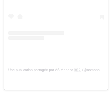
Une publication partagée par AS Monaco 🇲🇨 (@asmonaco)