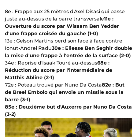
8e : Frappe aux 25 mètres d'Axel Disasi qui passe
juste au-dessus de la barre transversale
11e :
Ouverture du score par Wissam Ben Yedder
d'une frappe croisée du gauche (1-0)
13e : Gelson Martins perd son face à face contre
Ionut-Andrei Radu
30e : Eliesse Ben Seghir double
la mise d'une frappe à l'entrée de la surface (2-0)
34e : Reprise d'Isaak Touré au-dessus
68e :
Réduction du score par l'intermédiaire de
Matthis Abline (2-1)
72e : Poteau trouvé par Nuno Da Costa
82e : But
de Breel Embolo qui envoie un missile sous la
barre (3-1)
85e : Deuxième but d'Auxerre par Nuno Da Costa
(3-2)