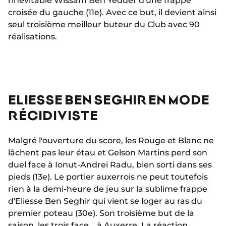
l'inévitable Wissam Ben Yedder d'une frappe
croisée du gauche (11e). Avec ce but, il devient ainsi
seul
troisième meilleur buteur du Club
avec 90
réalisations.
ELIESSE BEN SEGHIR EN MODE
RÉCIDIVISTE
Malgré l'ouverture du score, les Rouge et Blanc ne
lâchent pas leur étau et Gelson Martins perd son
duel face à Ionut-Andrei Radu, bien sorti dans ses
pieds (13e). Le portier auxerrois ne peut toutefois
rien à la demi-heure de jeu sur la sublime frappe
d'Eliesse Ben Seghir qui vient se loger au ras du
premier poteau (30e). Son troisième but de la
saison,
les trois face... à Auxerre.
La réaction