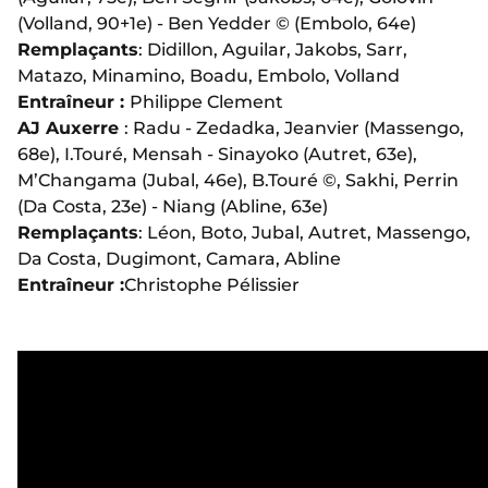
(Volland, 90+1e) - Ben Yedder © (Embolo, 64e)
Remplaçants
: Didillon, Aguilar, Jakobs, Sarr,
Matazo, Minamino, Boadu, Embolo, Volland
Entraîneur :
Philippe Clement
AJ Auxerre
: Radu - Zedadka, Jeanvier (Massengo,
68e), I.Touré, Mensah - Sinayoko (Autret, 63e),
M’Changama (Jubal, 46e), B.Touré ©, Sakhi, Perrin
(Da Costa, 23e) - Niang (Abline, 63e)
Remplaçants
: Léon, Boto, Jubal, Autret, Massengo,
Da Costa, Dugimont, Camara, Abline
Entraîneur :
Christophe Pélissier