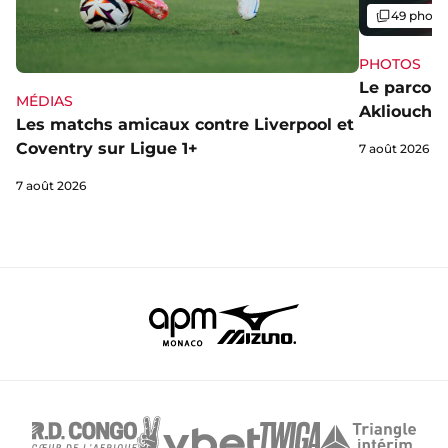
Galerie
49 photo
PHOTOS
Le parcou
MÉDIAS
Akliouche
Les matchs amicaux contre Liverpool et
Coventry sur Ligue 1+
7 août 2026
7 août 2026