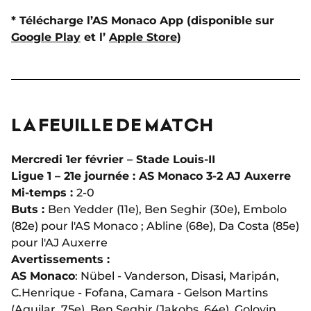
* Télécharge l’AS Monaco App (disponible sur
Google Play
et l’
Apple Store
)
LA FEUILLE DE MATCH
Mercredi 1er février – Stade Louis-II
Ligue 1 – 21e journée : AS Monaco 3-2 AJ Auxerre
Mi-temps :
2-0
Buts :
Ben Yedder (11e), Ben Seghir (30e), Embolo
(82e) pour l'AS Monaco ; Abline (68e), Da Costa (85e)
pour l'AJ Auxerre
Avertissements :
AS Monaco
: Nübel - Vanderson, Disasi, Maripán,
C.Henrique - Fofana, Camara - Gelson Martins
(Aguilar, 75e), Ben Seghir (Jakobs, 64e), Golovin